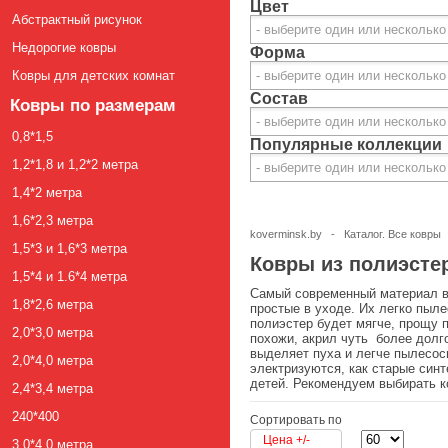
Цвет
Абстрактный рисунок
Недорогие ковры
Форма
Ковры для детских комнат
Состав
Ковры по размерам
0,8*1,5
Популярные коллекции
1,2*1,8 и 1,2*2 метра
1,4*2 метра
1,6*2,3 метра
koverminsk.by
-
Каталог. Все ковры
1,5*3 и 1,6*3 метра
Ковры из полиэсте
1,5*4 и 1.6*4 метра
Самый современный материал в 
1,8*2,6 метра
простые в уходе. Их легко пыле
полиэстер будет мягче, прощу п
2,0*3,0 метра
похожи, акрил чуть более долго
выделяет пуха и легче пылесос
2,0*4,0 метра
электризуются, как старые син
детей. Рекомендуем выбирать к
2,4*3,4 метра
240*400
Сортировать по
Цена +/-
3,0*4,0 метра