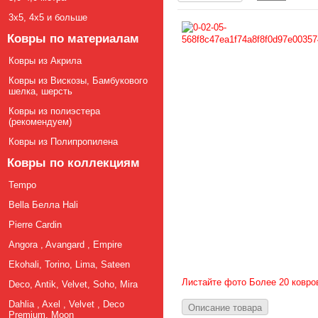
3х5, 4х5 и больше
Ковры по материалам
Ковры из Акрила
Ковры из Вискозы, Бамбукового
шелка, шерсть
Ковры из полиэстера
(рекомендуем)
Ковры из Полипропилена
Ковры по коллекциям
Tempo
Bella Белла Hali
Pierre Cardin
Angora , Avangard , Empire
Ekohali, Torino, Lima, Sateen
Листайте фото Более 20 ковро
Deco, Antik, Velvet, Soho, Mira
Dahlia , Axel , Velvet , Deco
Описание товара
Premium, Moon