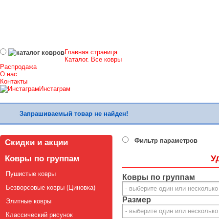
Главная страница
Каталог. Все ковры
Распродажа
О нас
Контакты
Инстаграм
Запрашиваемый товар не найден!
Фильтр параметров
Скидки и акции
У
Ковры по группам
Пушистые ковры
Ковры по группам
Безворсовые ковры (Циновка)
Размер
Элитные ковры
Классический рисунок