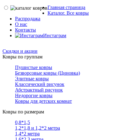
Главная страница
Каталог. Все ковры
Распродажа
О нас
Контакты
Инстаграм
Скидки и акции
Ковры по группам
Пушистые ковры
Безворсовые ковры (Циновка)
Элитные ковры
Классический рисунок
Абстрактный рисунок
Недорогие ковры
Ковры для детских комнат
Ковры по размерам
0,8*1,5
1,2*1,8 и 1,2*2 метра
1,4*2 метра
1,6*2,3 метра