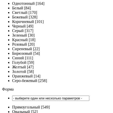
Однотонный [164]
Белый [84]
Светлый [170]
Бежевый [328]
Коричневый [101]
Черный [49]
Серый [317]
Зеленый [30]
Красный [18]
Розовый [20]
Сиреневый [22]
Бирюзовый [54]
Синий [111]
Голубой [59]
Желтый [47]
Золотой [58]
Оранжевый [14]
Серо-бежевый [258]
Форма
Прямоугольный [549]
Овальный [52]