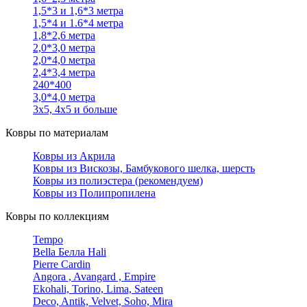
1,5*3 и 1,6*3 метра
1,5*4 и 1.6*4 метра
1,8*2,6 метра
2,0*3,0 метра
2,0*4,0 метра
2,4*3,4 метра
240*400
3,0*4,0 метра
3х5, 4х5 и больше
Ковры по материалам
Ковры из Акрила
Ковры из Вискозы, Бамбукового шелка, шерсть
Ковры из полиэстера (рекомендуем)
Ковры из Полипропилена
Ковры по коллекциям
Tempo
Bella Белла Hali
Pierre Cardin
Angora , Avangard , Empire
Ekohali, Torino, Lima, Sateen
Deco, Antik, Velvet, Soho, Mira