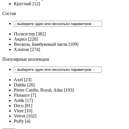
Круглый [12]
Состав
Полиэстер [382]
Акрил [220]
Вискоза, Бамбуковый шелк [109]
Хлопок [274]
Популярные коллекции
Axel [23]
Dahlia [26]
Pierre Cardin, Royal, Atlas [193]
Florance [7]
Antik [17]
Deco [81]
Viere [10]
Velvet [102]
Puffy [4]