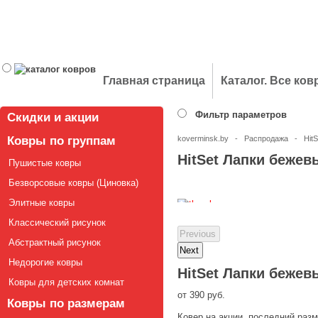
Главная страница
Каталог. Все ко
Фильтр параметров
Скидки и акции
Ковры по группам
koverminsk.by
-
Распродажа
-
Hit
HitSet Лапки бежев
Пушистые ковры
Безворсовые ковры (Циновка)
Элитные ковры
Классический рисунок
Абстрактный рисунок
Недорогие ковры
HitSet Лапки бежев
Ковры для детских комнат
от
390 руб.
Ковры по размерам
Ковер на акции, последний разм