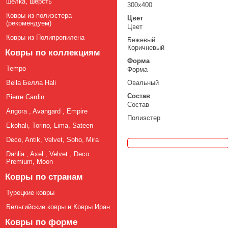
шелка, шерсть
300х400
Ковры из полиэстера
Цвет
(рекомендуем)
Цвет
Ковры из Полипропилена
Бежевый
Коричневый
Ковры по коллекциям
Форма
Tempo
Форма
Bella Белла Hali
Овальный
Состав
Pierre Cardin
Состав
Angora , Avangard , Empire
Полиэстер
Ekohali, Torino, Lima, Sateen
Deco, Antik, Velvet, Soho, Mira
Dahlia , Axel , Velvet , Deco
Premium, Moon
Ковры по странам
Турецкие ковры
Бельгийские ковры и Ковры Иран
Ковры по форме