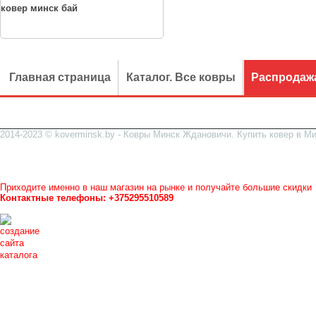
ковер минск бай
Главная страница
Каталог. Все ковры
Распродаж
2014-2023 © koverminsk.by - Ковры Минск Ждановичи. Купить ковер в Ми
Все ковры можно посмотреть и купить у нас в магазине
Рынок Ждановичи, на улице, рядом стройрынок и ТЦ ГРАД
в ковровом ряду
магазин №5
(номер над дверями).
Приходите именно в наш магазин на рынке и получайте большие скидки
Контактные телефоны: +375295510589