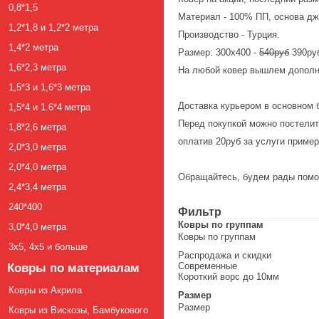
0,8*1,5
Материал - 100% ПП, основа дж
1,2*1,8 и 1,2*2 метра
Производство - Турция.
1,4*2 метра
Размер: 300х400 -
540руб
390ру
1,6*2,3 метра
На любой ковер вышлем дополни
1,5*3 и 1,6*3 метра
Доставка курьером в основном 
1,5*4 и 1.6*4 метра
Перед покупкой можно постелить
1,8*2,6 метра
оплатив 20руб за услуги пример
2,0*3,0 метра
2,0*4,0 метра
Обращайтесь, будем рады помо
2,4*3,4 метра
240*400
Фильтр
Ковры по группам
3,0*4,0 метра
Ковры по группам
3х5, 4х5 и больше
Распродажа и скидки
Современные
Ковры по материалам
Короткий ворс до 10мм
Ковры из Акрила
Размер
Размер
Ковры из Вискозы, Бамбукового