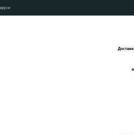
Для заказ
Доставк
в ковровом ряду
м
Приходите именно в наш ма
Вышлем в Viber допол