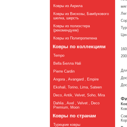
Ковры из Акрила
мяг
Лег
Ковры из Вискозы, Бамбукового
шелка, шерсть
Сор
Ковры из полиэстера
Тур
(рекомендуем)
Цен
Ковры из Полипропилена
Ковры по коллекциям
16
Tempo
20
Bella Белла Hali
Для
Pierre Cardin
Дос
Angora , Avangard , Empire
Дос
Ekohali, Torino, Lima, Sateen
Deco, Antik, Velvet, Soho, Mira
Фи
Dahlia , Axel , Velvet , Deco
Ко
Premium, Moon
Ков
Ковры по странам
Со
Кор
Турецкие ковры