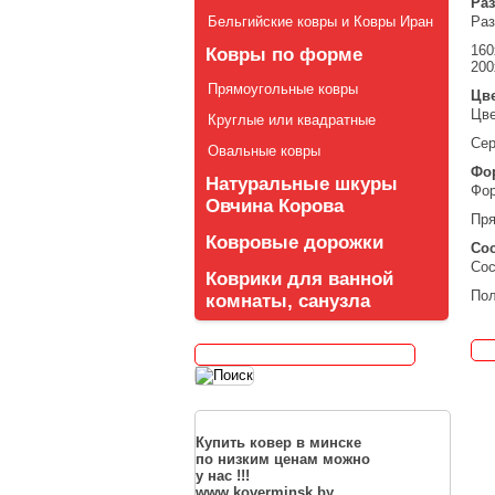
Ра
Бельгийские ковры и Ковры Иран
Ра
160
Ковры по форме
200
Прямоугольные ковры
Цв
Цв
Круглые или квадратные
Се
Овальные ковры
Фо
Натуральные шкуры
Фо
Овчина Корова
Пр
Ковровые дорожки
Со
Сос
Коврики для ванной
Пол
комнаты, санузла
Купить ковер в минске
по низким ценам можно
у нас !!!
www.koverminsk.by