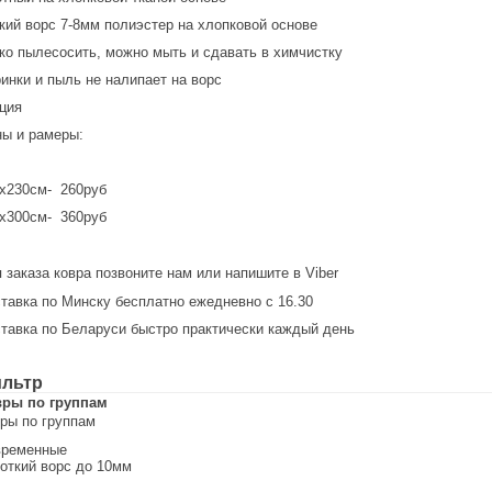
кий ворс 7-8мм полиэстер на хлопковой основе
ко пылесосить, можно мыть и сдавать в химчистку
инки и пыль не налипает на ворс
ция
ы и рамеры:
0х230см- 260руб
0х300см- 360руб
 заказа ковра позвоните нам или напишите в Viber
тавка по Минску бесплатно ежедневно с 16.30
тавка по Беларуси быстро практически каждый день
льтр
вры по группам
ры по группам
временные
откий ворс до 10мм