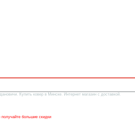
дановичи. Купить ковер в Минске. Интернет магазин с доставкой.
 в магазине
ынок и ТЦ ГРАД
ерями).
и получайте большие скидки