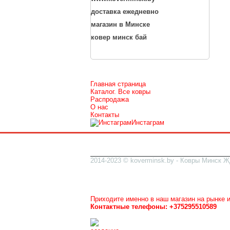
доставка ежедневно
магазин в Минске
ковер минск бай
Главная страница
Каталог. Все ковры
Распродажа
О нас
Контакты
Инстаграм
2014-2023 © koverminsk.by - Ковры Минск Ж
Все ковры можно посмотреть и купить у нас
Рынок Ждановичи, на улице, рядом стройр
в ковровом ряду
магазин №5
(номер над дв
Приходите именно в наш магазин на рынке 
Контактные телефоны: +375295510589