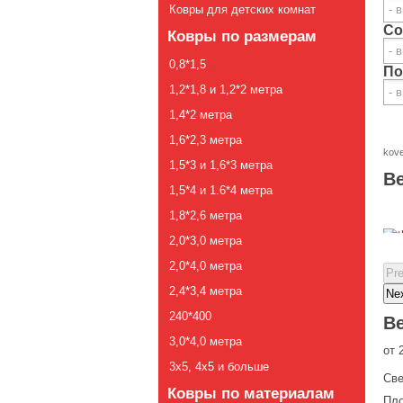
Ковры для детских комнат
Со
Ковры по размерам
0,8*1,5
По
1,2*1,8 и 1,2*2 метра
1,4*2 метра
1,6*2,3 метра
kov
1,5*3 и 1,6*3 метра
Be
1,5*4 и 1.6*4 метра
1,8*2,6 метра
2,0*3,0 метра
2,0*4,0 метра
2,4*3,4 метра
240*400
Be
3,0*4,0 метра
от
3х5, 4х5 и больше
Све
Ковры по материалам
Пло