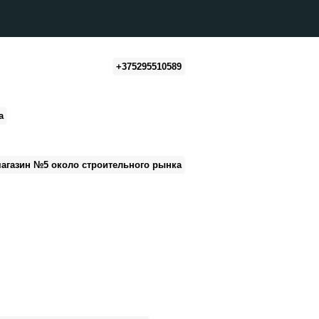
+375295510589
а звоните или пишите в Viber
по Минску и Беларуси бесплатно
а
Рынок Ждановичи, рядом ТЦ Град,
агазин №5 около строительного рынка
газин и получайте большие скидки
нительные фото ковров по запросу
Подписывайтесь
на наш Instagram
+375295510589