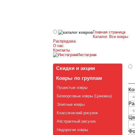
Главная страница
Каталог. Все ковры
Распродажа
О нас
Контакты
Инстаграм
Скидки и акции
Ковры по группам
Пушистые ковры
Ко
Безворсовые ковры (Циновка)
Ра
Элитные ковры
Классический рисунок
Цв
Абстрактный рисунок
Недорогие ковры
Фо