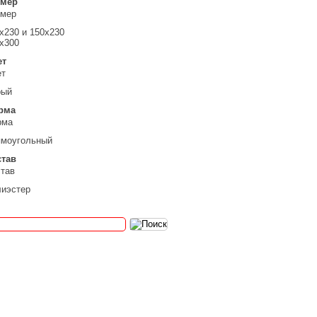
змер
змер
х230 и 150х230
х300
ет
ет
рый
рма
рма
ямоугольный
став
тав
иэстер