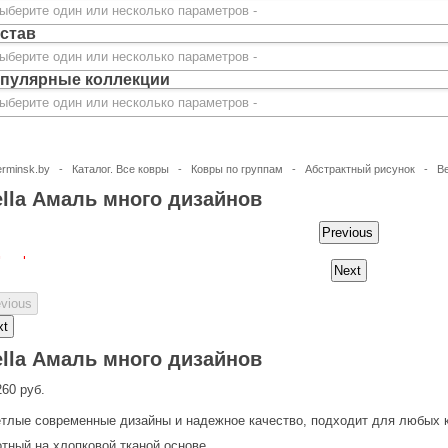
став
пулярные коллекции
erminsk.by
-
Каталог. Все ковры
-
Ковры по группам
-
Абстрактный рисунок
-
Be
lla Амаль много дизайнов
lla Амаль много дизайнов
260 руб.
тлые современные дизайны и надежное качество, подходит для любых 
тный на хлопковой тканой основе