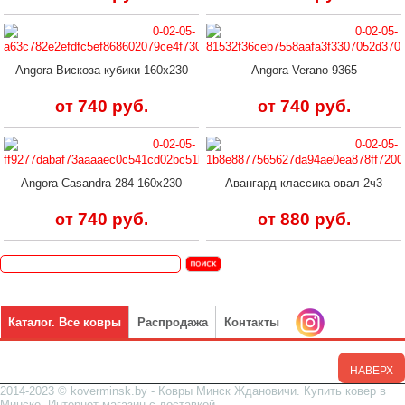
Angora Вискоза кубики 160х230
Angora Verano 9365
740 руб.
740 руб.
от
от
Angora Casandra 284 160х230
Авангард классика овал 2ч3
740 руб.
880 руб.
от
от
Каталог. Все ковры
Распродажа
Контакты
НАВЕРХ
2014-2023 © koverminsk.by - Ковры Минск Ждановичи. Купить ковер в
Минске. Интернет магазин с доставкой.