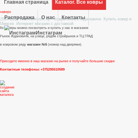
Главная страница
Каталог. Все ковры
наверх
Распродажа
О нас
Контакты
2014-2023 © koverminsk.by - Ковры Минск Ждановичи. Купить ковер в
Минске. Интернет магазин с доставкой.
Все ковры можно посмотреть и купить у нас в магазине
Инстаграм
Рынок Ждановичи, на улице, рядом стройрынок и ТЦ ГРАД
в ковровом ряду
магазин №5
(номер над дверями).
Приходите именно в наш магазин на рынке и получайте большие скидки
Контактные телефоны: +375295510589