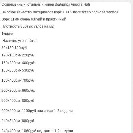
Современный, стильный ковер фабрики Angora Hali
Высокое качество материалов ворс 100% полиэстер / основа хлопок
Ворс 11мм очень мягкий и практичный
Плотность 850тыс узлов на м2
Турция
Наличие уточняйте!
80х150 120руб
120х180см- 220руб
160х230см- 400руб.
160x300см- 530руб
160х400см- 700руб
200х300см- 660руб.
200х400см- 880руб
200х500см- 1100руб под заказ 1-2 недели
240х340см- 880руб
240х400см- 1060руб под заказ 1-2 недели