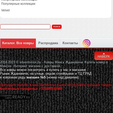
Популярные коллекции
Velvet
Каталог. Все ковры
Распродажа
Контакты
НАВЕРХ
2014-2023 © koverminsk.by - Ковры Минск Ждановичи. Купить ковер в
Минске. Интернет магазин с доставкой.
Все ковры можно посмотреть и купить у нас в магазине
Рынок Ждановичи, на улице, рядом стройрынок и ТЦ ГРАД
в ковровом ряду
магазин №5
(номер над дверями).
Приходите именно в наш магазин на рынке и получайте большие скидки
Контактные телефоны: +375295510589