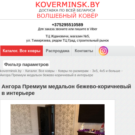
+375295510589
Для заказа звоните или пишите в Viber
ТЦ Ждановичи, магазин №5,
ул. Тимирязева, рядом ТЦ Град, строительный рынок
Каталог. Все ковры
Распродажа
Контакты
Фильтр параметров
koverminsk.by
-
Каталог. Все ковры
-
Ковры по размерам
-
3х5, 4х5 и больше
-
Ангора Премиум медальон бежево-коричневый в интерьере
Ангора Премиум медальон бежево-коричневый
в интерьере